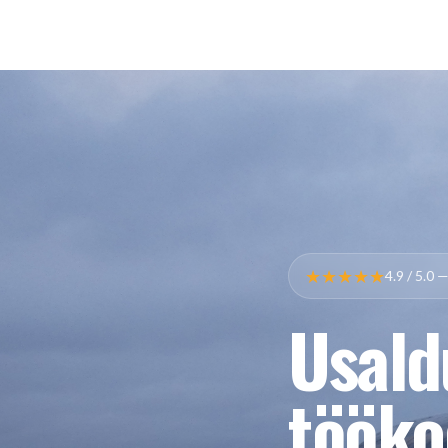
★★★★★
4.9 / 5.0 
Usald
tööko