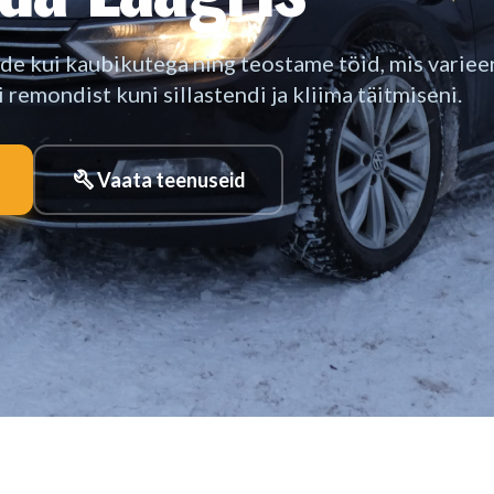
de kui kaubikutega ning teostame töid, mis varie
 remondist kuni sillastendi ja kliima täitmiseni.
build
Vaata teenuseid