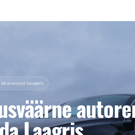
— 66 arvustust Google'is
usväärne autor
da Laagris